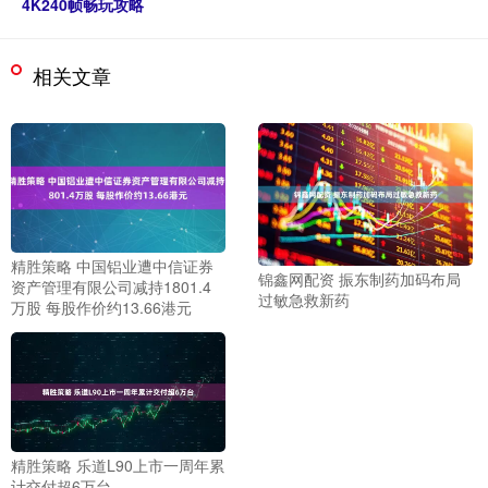
4K240帧畅玩攻略
相关文章
精胜策略 中国铝业遭中信证券
锦鑫网配资 振东制药加码布局
资产管理有限公司减持1801.4
过敏急救新药
万股 每股作价约13.66港元
精胜策略 乐道L90上市一周年累
计交付超6万台