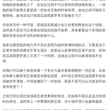
技能的前摇确实小了，在拉扯过程中可以更快利用技能衔接上，一技
能的脱手效果主要是跟一些攻击互换的时候有用，改动之前可能双方
都倒地，改动后估计就是忍战我爱罗单方面被击飞了。
但也有另外一种可能，那就是前摇减少会让你更快释放出这个技能，
这样是不是也可以变相实现现在的脱手效果，具体要看这个所谓的前
摇阶段受击砂爪消失的机制是什么。
很多玩家愤怒的地方并不完全是因为临时新增削弱的点，主要是这个
忍者本身的强度也不算太顶尖，前面这么多离谱的忍者不改动，你却
在忍战我爱罗身上又来了一个削弱，这就会让部分玩家感觉很不合
理。
但我们可以换个角度来看一下本次大版本更新调整的一些忍者，自来
也和秽土解斑等忍者都是在降低强度，木叶创立斑和忍战我爱罗的加
强都非常谨慎，中间也撤回了一些加强，那是不是可以认为策划开始
有所转变了？
之前已经出现过加强老忍者变离谱的情况，比如再不斩以及这次削弱
的自来也，这样加上一些离谱的新忍者，决斗场环境只会越来越差。