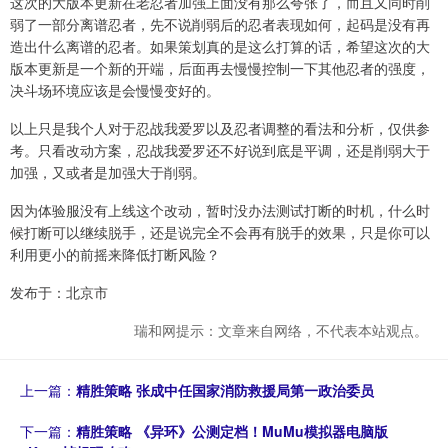
这次的大版本更新在老忍者加强上面没有那么夸张了，而且又同时削
弱了一部分离谱忍者，先不说削弱后的忍者表现如何，起码是没有再
造出什么离谱的忍者。如果策划真的是这么打算的话，希望这次的大
版本更新是一个新的开端，后面再去慢慢控制一下其他忍者的强度，
决斗场环境应该是会慢慢变好的。
以上只是我个人对于忍战我爱罗以及忍者调整的看法和分析，仅供参
考。只看改动方案，忍战我爱罗还不好说到底是平调，还是削弱大于
加强，又或者是加强大于削弱。
因为体验服没有上线这个改动，暂时没办法测试打断的时机，什么时
候打断可以继续脱手，还是说完全不会再有脱手的效果，只是你可以
利用更小的前摇来降低打断风险？
发布于：北京市
瑞和网提示：文章来自网络，不代表本站观点。
上一篇：
精胜策略 张成中任国家消防救援局第一政治委员
下一篇：
精胜策略 《异环》公测定档！MuMu模拟器电脑版