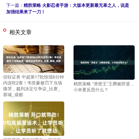
下一篇：
精胜策略 火影忍者手游：大版本更新最无辜之人，说是
加强结果来了一刀！
相关文章
信钰证券 中超第17轮惊现6分钟
内连吃2黄！韦世豪被罚下当场
精胜策略 “泄密王”王腾被辞退，
痛哭，裁判决定引争议_比赛_
小米要反思什么？
蓉城_成都