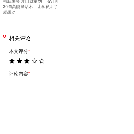
精胜策略 开口就带劲！培训师
30句高能量话术，让学员听了
就想动
相关评论
本文评分
*
评论内容
*