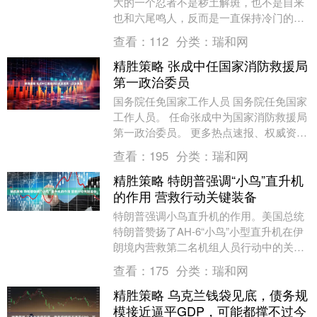
大的一个忍者不是秽土解斑，也不是自来
也和六尾鸣人，反而是一直保持冷门的忍
战我爱罗。 如果说木叶创立斑的改动是体
查看：
112
分类：
瑞和网
验服反复多次....
精胜策略 张成中任国家消防救援局
第一政治委员
国务院任免国家工作人员 国务院任免国家
工作人员。 任命张成中为国家消防救援局
第一政治委员。 更多热点速报、权威资
讯、深度分析尽在北京日报App....
查看：
195
分类：
瑞和网
精胜策略 特朗普强调“小鸟”直升机
的作用 营救行动关键装备
特朗普强调小鸟直升机的作用。美国总统
特朗普赞扬了AH-6“小鸟”小型直升机在伊
朗境内营救第二名机组人员行动中的关键
作用。他表示，派出的三架直升机发挥了
查看：
175
分类：
瑞和网
重要作用，....
精胜策略 乌克兰钱袋见底，债务规
模接近逼平GDP，可能都撑不过今