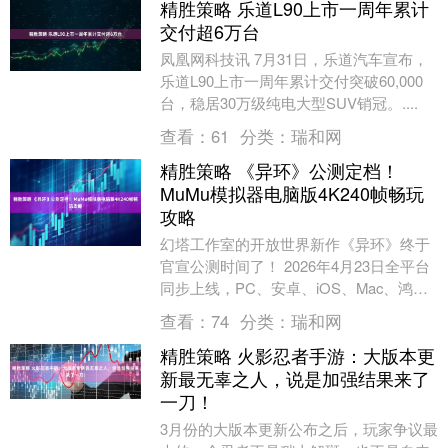
精胜策略 乐道L90上市一周年累计
交付超6万台
凤凰网科技讯 7月31日，乐道汽车宣布，
乐道L90上市一周年累计交付突破60,000
台，稳居30万级纯电大型SUV销冠。....
查看：
61
分类：
瑞和网
精胜策略 《异环》公测定档！
MuMu模拟器电脑版4K240帧畅玩
攻略
幻塔工作室的开放世界新作《异环》终于
官宣公测时间了！ 2026年4月23日全平台
同步上线，PC、安卓、iOS、Mac、鸿蒙
和PS5六大平台一起冲！ 完美世界旗下....
查看：
74
分类：
瑞和网
精胜策略 火影忍者手游：大版本更
新最无辜之人，说是加强结果来了
一刀！
3月份的大版本更新公布之后，玩家争议最