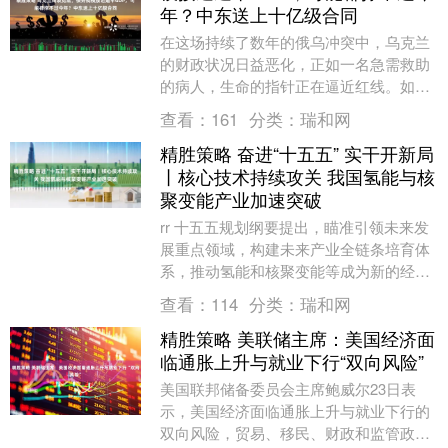
年？中东送上十亿级合同
在这场持续了数年的俄乌冲突中，乌克兰
的财政状况日益恶化，正如一名急需救助
的病人，生命的指针正在逼近红线。如果
没有外部资金的注入，乌克兰的财政储备
查看：
161
分类：
瑞和网
将在短短两个月内....
精胜策略 奋进“十五五” 实干开新局
丨核心技术持续攻关 我国氢能与核
聚变能产业加速突破
rr 十五五规划纲要提出，瞄准引领未来发
展重点领域，构建未来产业全链条培育体
系，推动氢能和核聚变能等成为新的经济
增长点。从西北戈壁的绿氢工厂到东部沿
查看：
114
分类：
瑞和网
海的氢能港口....
精胜策略 美联储主席：美国经济面
临通胀上升与就业下行“双向风险”
美国联邦储备委员会主席鲍威尔23日表
示，美国经济面临通胀上升与就业下行的
双向风险，贸易、移民、财政和监管政策