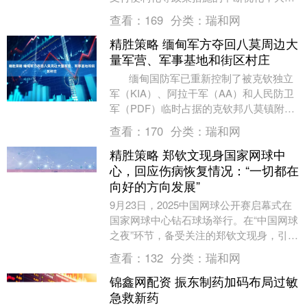
外国游客来华旅游，“China Travel”在这
查看：
169
分类：
瑞和网
个....
精胜策略 缅甸军方夺回八莫周边大
量军营、军事基地和街区村庄
缅甸国防军已重新控制了被克钦独立
军（KIA）、阿拉干军（AA）和人民防卫
军（PDF）临时占据的克钦邦八莫镇附近
的一些军营总部、军事基地和部分街区
查看：
170
分类：
瑞和网
村....
精胜策略 郑钦文现身国家网球中
心，回应伤病恢复情况：“一切都在
向好的方向发展”
9月23日，2025中国网球公开赛启幕式在
国家网球中心钻石球场举行。在“中国网球
之夜”环节，备受关注的郑钦文现身，引发
阵阵掌声和欢呼。 在被问及今年来到“中
查看：
132
分类：
瑞和网
国赛....
锦鑫网配资 振东制药加码布局过敏
急救新药