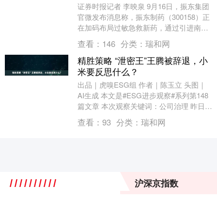
证券时报记者 李映泉 9月16日，振东集团
官微发布消息称，振东制药（300158）正
在加码布局过敏急救新药，通过引进南京
海维的肾上腺素鼻喷雾创新制剂（国内及
查看：
146
分类：
瑞和网
海外....
精胜策略 “泄密王”王腾被辞退，小
米要反思什么？
出品｜虎嗅ESG组 作者｜陈玉立 头图｜
AI生成 本文是#ESG进步观察#系列第148
篇文章 本次观察关键词：公司治理 昨日
（9月8日）深夜，小米一份内部通报邮....
查看：
93
分类：
瑞和网
沪深京指数