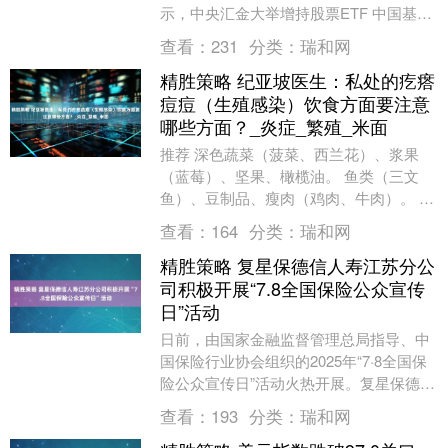
示，中央汇金大举增持股票ETF 中国基金
报记者 张燕北 今年上半年，中央汇金首次
查看：
231
分类：
瑞和网
明确其....
精胜策略 纪亚坡医生：私处的疙瘩
痘痘（生殖感染）饮食方面要注意
哪些方面？_炎症_繁殖_米面
推荐 深色蔬菜（菠菜、西兰花）、浆果
（蓝莓）、坚果、橄榄油。 鱼类（三文
鱼）、豆制品、瘦肉（鸡肉、牛肉）。 赤
小豆、薏米、鱼腥草（辅助缓解水泡、瘙
查看：
164
分类：
瑞和网
痒）。 鲜枣（....
精胜策略 复星保德信人寿江苏分公
司积极开展“7.8全国保险公众宣传
日”活动
日前，由国家金融监督管理总局指导、中
国保险行业协会组织的2025年“7·8全国保
险公众宣传日”活动火热开展。复星保德信
人寿江苏分公司积极响应号召，在江苏监
查看：
193
分类：
瑞和网
管局的....