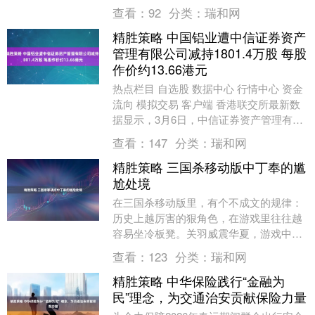
的重大变化对美国经济的影响有待观察。
查看：
92
分类：
瑞和网
鲍威尔当天在罗....
精胜策略 中国铝业遭中信证券资产
管理有限公司减持1801.4万股 每股
作价约13.66港元
热点栏目 自选股 数据中心 行情中心 资金
流向 模拟交易 客户端 香港联交所最新数
据显示，3月6日，中信证券资产管理有限
公司减持中国铝业（02600）1801.....
查看：
147
分类：
瑞和网
精胜策略 三国杀移动版中丁奉的尴
尬处境
在三国杀移动版里，有个不成文的规律：
历史上越厉害的狠角色，在游戏里往往越
容易坐冷板凳。关羽威震华夏，游戏中却
常沦为“不动白”；而今天要说的主角——
查看：
123
分类：
瑞和网
东吴大将丁奉，....
精胜策略 中华保险践行“金融为
民”理念，为交通治安贡献保险力量