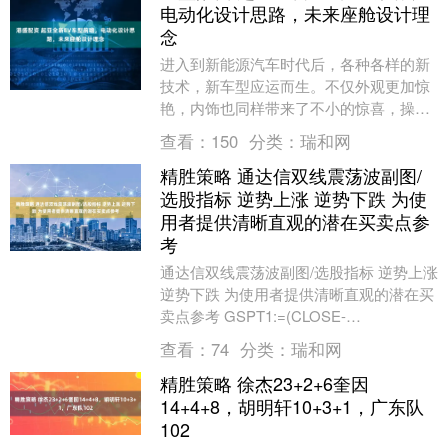
电动化设计思路，未来座舱设计理
念
进入到新能源汽车时代后，各种各样的新
技术，新车型应运而生。不仅外观更加惊
艳，内饰也同样带来了不小的惊喜，操控
性方面，更是打破了常规，带来了前所未
查看：
150
分类：
瑞和网
有的驾驶体验。作....
精胜策略 通达信双线震荡波副图/
选股指标 逆势上涨 逆势下跌 为使
用者提供清晰直观的潜在买卖点参
考
通达信双线震荡波副图/选股指标 逆势上涨
逆势下跌 为使用者提供清晰直观的潜在买
卖点参考 GSPT1:=(CLOSE-
LLV(LOW,34))/(HHV(HIG....
查看：
74
分类：
瑞和网
精胜策略 徐杰23+2+6奎因
14+4+8，胡明轩10+3+1，广东队
102