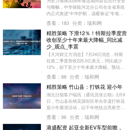
为全力保障2026年春运期间群众出行安全
与顺畅，中华保险河北分公司在全省系统
内正式推进“中华护航，温暖春运”专项服
务活动。活动自2月1日启动以来，已在全
查看：
183
分类：
瑞和网
省多个重....
精胜策略 下滑12％！特斯拉季度营
收创至少十年来最大降幅_同比减
少_观点_李震
【大河财立方消息】7月24日消息，特斯
拉第二季度营收225.0亿美元，同比减少
12%，创下至少十年来最大降幅。预估
226.4亿美元；第二季度净利润11.72亿
查看：
88
分类：
瑞和网
美....
精胜策略 竹山县：打铁花 迎小年
湖北日报客户端讯（通讯员张云朝）2月9
日，竹山县在桃花源街区举办非遗打铁花
迎小年展演活动，以千年绝技点亮夜空，
为群众献上一场震撼人心的视觉盛宴。 打
查看：
96
分类：
瑞和网
铁花是国家级....
港盛配资 起亚全新EV车型前瞻，