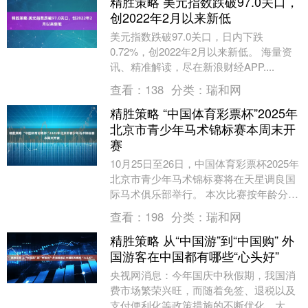
精胜策略 美元指数跌破97.0关口，
创2022年2月以来新低
美元指数跌破97.0关口，日内下跌
0.72%，创2022年2月以来新低。 海量资
讯、精准解读，尽在新浪财经APP....
查看：
138
分类：
瑞和网
精胜策略 “中国体育彩票杯”2025年
北京市青少年马术锦标赛本周末开
赛
10月25日至26日，中国体育彩票杯2025年
北京市青少年马术锦标赛将在天星调良国
际马术俱乐部举行。 本次比赛按年龄分为
甲、乙两个组别，各组别均设个人赛和团
查看：
198
分类：
瑞和网
体赛....
精胜策略 从“中国游”到“中国购” 外
国游客在中国都有哪些“心头好”
央视网消息：今年国庆中秋假期，我国消
费市场繁荣兴旺，而随着免签、退税以及
支付便利化等政策措施的不断优化，大批