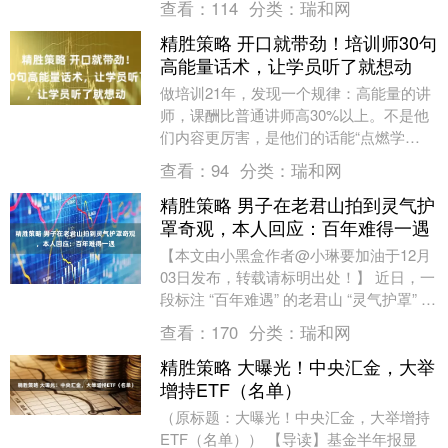
查看：
114
分类：
瑞和网
劲旅环境....
精胜策略 开口就带劲！培训师30句
高能量话术，让学员听了就想动
做培训21年，发现一个规律：高能量的讲
师，课酬比普通讲师高30%以上。不是他
们内容更厉害，是他们的话能“点燃学
员”——学员听了想动笔记、想开口说、想
查看：
94
分类：
瑞和网
课后立刻落地....
精胜策略 男子在老君山拍到灵气护
罩奇观，本人回应：百年难得一遇
【本文由小黑盒作者@小琳要加油于12月
03日发布，转载请标明出处！】 近日，一
段标注 “百年难遇” 的老君山 “灵气护罩” 视
频在网络走红，1200 万次的观看....
查看：
170
分类：
瑞和网
精胜策略 大曝光！中央汇金，大举
增持ETF（名单）
（原标题：大曝光！中央汇金，大举增持
ETF（名单）） 【导读】基金半年报显