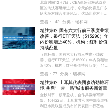
北京时间12月7日，CBA俱乐部杯武汉赛
区的淘汰赛继续进行，今天的比赛是广东
队客场对阵合肥狂风队。这场比赛对于广
东队来说是背靠背的挑战，体力上确实有
查看：
142
分类：
瑞和网
一些考验，而....
精胜策略 国有六大行前三季度业绩
改善，银行ETF天弘（515290）年
内份额增近40%，机构：红利价值
持续凸显
（原标题：国有六大行前三季度业绩改
善，银行ETF天弘（515290）年内份额增
近40%，机构：红利价值持续凸显） 11月
13日，已连涨三日的银行ETF天弘（51....
查看：
77
分类：
瑞和网
精胜策略 土耳其代表团参访劲旅环
境 共启“一带一路”城市服务新篇章
金秋时节，硕果盈枝，合作共赢续写新
篇。10月22日，土耳其共和国中部安纳托
利亚市政联盟成员市长代表团一行莅临劲
旅环境（001230）进行深度考察与交流。