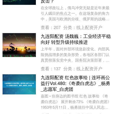
反击？
在全球政坛上，俄乌冲突无疑是近年来最
引人瞩目的焦点之一。在这场复杂的角力
中，美国与欧洲的分歧、俄罗斯的战略考
虑，以及特朗普的频繁言辞，都为局势增
查看：
207
分类：
线上配资开户
添了更多变数和悬....
九连阳配资 汤魏巍：工业经济平稳
向好 转型升级持续推进
上半年，面对外部环境急剧变化、内部风
险挑战增多的复杂形势，各地区各部门认
真贯彻落实党中央、国务院决策部署，宏
观政策组合持续发力，工业经济总体平稳
查看：
137
分类：
线上配资开户
向好。多数行业、....
九连阳配资 红色故事绘 | 连环画公
益行Vol.480:《奇袭白虎志》_杨勇
_志愿军_白虎团
嘉图 • 你身边的图书馆 红色 故事绘 《奇
袭白虎志》 展开剩余73% 《奇袭白虎团》
1953年5月11日，杨勇就任中国人民志愿
军第20兵团司令员，入朝参战。....