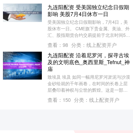
九连阳配资 受美国独立纪念日假期
影响 美股7月4日休市一日
受美国独立纪念日假期影响，7月4日，美
股休市一日。 CME旗下贵金属、美油、外
汇、股指期货合约交易提前于北京时间5日
01：00结束，ICE旗下布伦特原油期货合
查看：
98
分类：
线上配资开户
约....
九连阳配资 沿着尼罗河，探寻古埃
及的文明底色_奥西里斯_Tefnut_神
庙
致埃及 埃及 如同一幅用尼罗河淤泥与沙漠
金砂绘就的千年画卷，在时间的长卷上层
层叠印着神权与尘世的辉煌。这是一部被
太阳烤灼的文明史诗——法老的金冠在炙
查看：
150
分类：
线上配资开户
热阳光下闪烁....