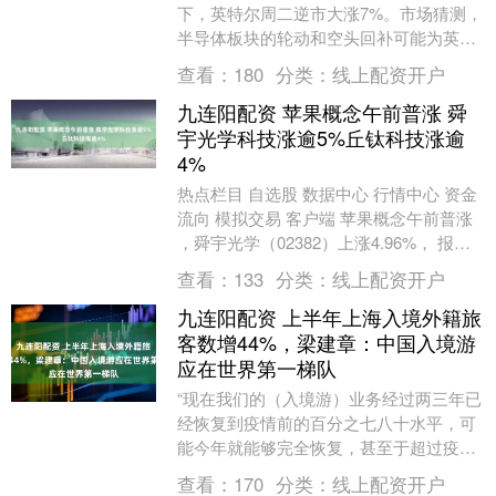
下，英特尔周二逆市大涨7%。市场猜测，
半导体板块的轮动和空头回补可能为英特
尔股价提供了一定支撑。 英特尔股价逆市
查看：
180
分类：
线上配资开户
飙涨7%，但....
九连阳配资 苹果概念午前普涨 舜
宇光学科技涨逾5%丘钛科技涨逾
4%
热点栏目 自选股 数据中心 行情中心 资金
流向 模拟交易 客户端 苹果概念午前普涨
，舜宇光学（02382）上涨4.96%， 报
71.90港元；丘钛科技（014....
查看：
133
分类：
线上配资开户
九连阳配资 上半年上海入境外籍旅
客数增44%，梁建章：中国入境游
应在世界第一梯队
“现在我们的（入境游）业务经过两三年已
经恢复到疫情前的百分之七八十水平，可
能今年就能够完全恢复，甚至于超过疫情
前的水平。”近日，携程集团联合创始人、
查看：
170
分类：
线上配资开户
董事局主席梁....