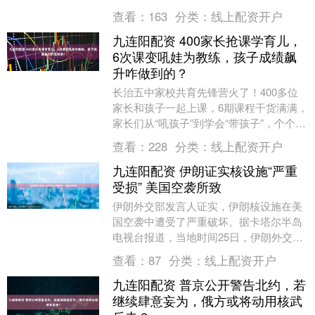
华妃，到《小巷人家》里泼辣又深情的宋
查看：
163
分类：
线上配资开户
莹，再到《以法之....
九连阳配资 400家长抢课学育儿，
6次课变吼娃为教练，孩子成绩飙
升咋做到的？
长治五中家校共育先锋营火了！400多位
家长和孩子一起上课，6期课程干货满满，
家长们从“吼孩子”到学会“带孩子”，个个都
说“太值了”！这事儿咋这么火？咱来聊聊
查看：
228
分类：
线上配资开户
这背....
九连阳配资 伊朗证实核设施“严重
受损” 美国空袭所致
伊朗外交部发言人证实，伊朗核设施在美
国空袭中遭受了严重破坏。据卡塔尔半岛
电视台报道，当地时间25日，伊朗外交部
发言人伊斯梅尔·巴加埃在接受采访时确认
查看：
87
分类：
线上配资开户
了这一消息。....
九连阳配资 普京公开警告北约，若
继续肆意妄为，俄方或将动用核武