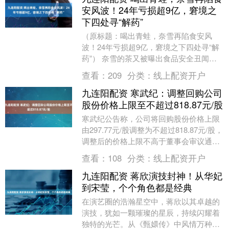
安风波！24年亏损超9亿，窘境之
下四处寻“解药”
（原标题：喝出青蛙，奈雪再陷食安风
波！24年亏损超9亿，窘境之下四处寻“解
药”） 奈雪的茶又被曝出食品安全丑闻。
21日，网友曝出奈雪小盒茶内喝出整只青
查看：
209
分类：
线上配资开户
蛙。网上....
九连阳配资 寒武纪：调整回购公司
股份价格上限至不超过818.87元/股
寒武纪公告称，公司将回购股份价格上限
由297.77元/股调整为不超过818.87元/股，
调整后的价格上限不高于董事会审议通过
决议前30个交易日均价的150%。此....
查看：
108
分类：
线上配资开户
九连阳配资 蒋欣演技封神！从华妃
到宋莹，个个角色都是经典
在演艺圈的浩瀚星空中，蒋欣以其卓越的
演技，犹如一颗璀璨的星辰，持续闪耀着
独特的光芒。从《甄嬛传》中风情万种的