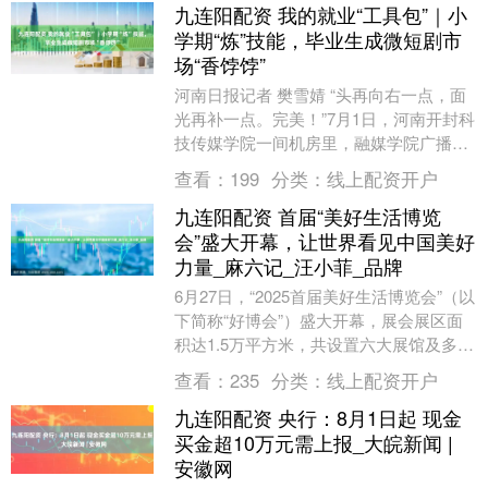
九连阳配资 我的就业“工具包”｜小
学期“炼”技能，毕业生成微短剧市
场“香饽饽”
河南日报记者 樊雪婧 “头再向右一点，面
光再补一点。完美！”7月1日，河南开封科
技传媒学院一间机房里，融媒学院广播电
视编导专业2022级的学生们正在通力完成
查看：
199
分类：
线上配资开户
一部....
九连阳配资 首届“美好生活博览
会”盛大开幕，让世界看见中国美好
力量_麻六记_汪小菲_品牌
6月27日，“2025首届美好生活博览会”（以
下简称“好博会”）盛大开幕，展会展区面
积达1.5万平方米，共设置六大展馆及多种
互动板块，吸引超400家企业参展，推....
查看：
235
分类：
线上配资开户
九连阳配资 央行：8月1日起 现金
买金超10万元需上报_大皖新闻 |
安徽网