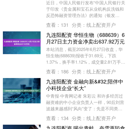
近日，中国人民银行发布“中国人民银行关
于印发《贵金属和宝石从业机构反洗钱和
反恐怖融资管理办法》的通知（银发
〔2025〕124号）”（以下简称《办
查看：
131
分类：
线上配资开户
法》）。 其中提....
九连阳配资 华恒生物（688639）6
月27日主力资金净卖出637.92万元
本站消息，截至2025年6月27日收盘，华
恒生物(688639)报收于31.69元，下跌
1.37%，换手率1.12%，成交量2.81万手，
成交额8952.91万....
查看：
186
分类：
线上配资开户
九连阳配资 金融向新&#32;陪伴中
小科技企业“长大”
中青报·中青网记者 朱彩云 和许多经历过
融资难的中小企业负责人一样，90后刘营
波越来越感到“风向”变了：先是不同类型
的银行客户经理会主动找来，交流贷款需
查看：
134
分类：
线上配资开户
求，最近....
九连阳配资 喝出青蛙，奈雪再陷食