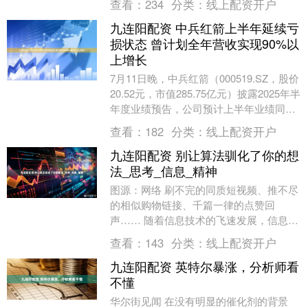
查看：
234
分类：
线上配资开户
九连阳配资 中兵红箭上半年延续亏
损状态 曾计划全年营收实现90%以
上增长
7月11日晚，中兵红箭（000519.SZ，股价
20.52元，市值285.75亿元）披露2025年半
年度业绩预告，公司预计上半年业绩同比
由盈转亏，今年上半年归母....
查看：
182
分类：
线上配资开户
九连阳配资 别让算法驯化了你的想
法_思考_信息_精神
图源：网络 刷不完的同质短视频、推不尽
的相似购物链接、千篇一律的点赞回
声…… 随着信息技术的飞速发展，信息算
法推荐在给用户带来个性化内容推送便利
查看：
143
分类：
线上配资开户
的同时，也引发了....
九连阳配资 英特尔暴涨，分析师看
不懂
华尔街见闻 在没有明显的催化剂的背景