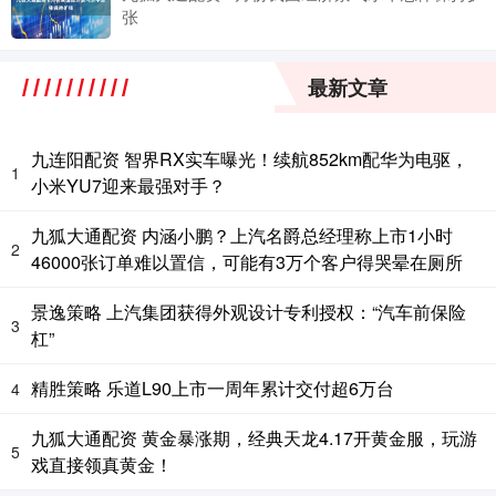
张
最新文章
九连阳配资 智界RX实车曝光！续航852km配华为电驱，
1
小米YU7迎来最强对手？
九狐大通配资 内涵小鹏？上汽名爵总经理称上市1小时
2
46000张订单难以置信，可能有3万个客户得哭晕在厕所
景逸策略 上汽集团获得外观设计专利授权：“汽车前保险
3
杠”
精胜策略 乐道L90上市一周年累计交付超6万台
4
九狐大通配资 黄金暴涨期，经典天龙4.17开黄金服，玩游
5
戏直接领真黄金！