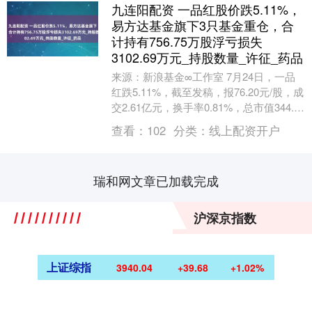
九连阳配资 一品红股价跌5.11%，
易方达基金旗下3只基金重仓，合
计持有756.75万股浮亏损失
3102.69万元_持股数量_许征_药品
来源：新浪基金∞工作室 7月24日，一品
红跌5.11%，截至发稿，报76.20元/股，成
交2.61亿元，换手率0.81%，总市值344.19
亿元。 资料显示，一....
查看：
102
分类：
线上配资开户
瑞和网文章已加载完成
沪深京指数
上证综指
3940.04
+39.68
+1.02%