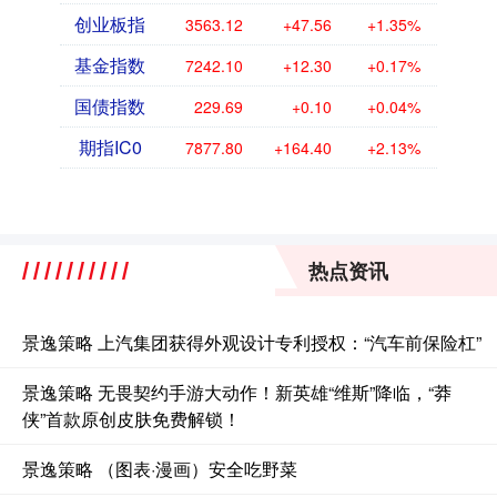
创业板指
3563.12
+47.56
+1.35%
基金指数
7242.10
+12.30
+0.17%
国债指数
229.69
+0.10
+0.04%
期指IC0
7877.80
+164.40
+2.13%
热点资讯
景逸策略 上汽集团获得外观设计专利授权：“汽车前保险杠”
景逸策略 无畏契约手游大动作！新英雄“维斯”降临，“莽
侠”首款原创皮肤免费解锁！
景逸策略 （图表·漫画）安全吃野菜