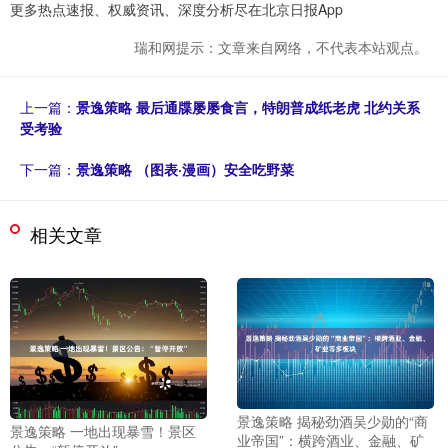
更多热点速报、权威资讯、深度分析尽在北京日报App
瑞和网提示：文章来自网络，不代表本站观点。
上一篇：
景逸策略 最后通牒屡屡食言，特朗普成纸老虎 北约关系
受考验
下一篇：
景逸策略 （图表·漫画）安全吃野菜
相关文章
景逸策略 揭秘劲酒吴少勋的“商
景逸策略 一地出现暴雪！景区
业帝国”：横跨酒业、金融、矿