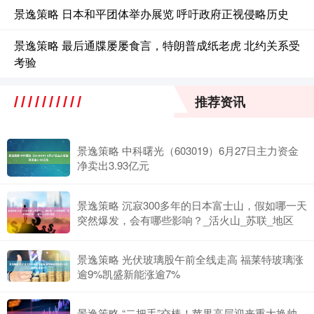
景逸策略 日本和平团体举办展览 呼吁政府正视侵略历史
景逸策略 最后通牒屡屡食言，特朗普成纸老虎 北约关系受
考验
推荐资讯
景逸策略 中科曙光（603019）6月27日主力资金
净卖出3.93亿元
景逸策略 沉寂300多年的日本富士山，假如哪一天
突然爆发，会有哪些影响？_活火山_苏联_地区
景逸策略 光伏玻璃股午前全线走高 福莱特玻璃涨
逾9%凯盛新能涨逾7%
景逸策略 “二把手”交棒！苹果高层迎来重大换帅