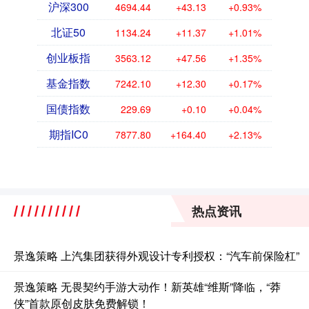
沪深300
4694.44
+43.13
+0.93%
北证50
1134.24
+11.37
+1.01%
创业板指
3563.12
+47.56
+1.35%
基金指数
7242.10
+12.30
+0.17%
国债指数
229.69
+0.10
+0.04%
期指IC0
7877.80
+164.40
+2.13%
热点资讯
景逸策略 上汽集团获得外观设计专利授权：“汽车前保险杠”
景逸策略 无畏契约手游大动作！新英雄“维斯”降临，“莽
侠”首款原创皮肤免费解锁！