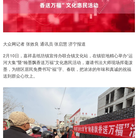
大众网记者 张效良 通讯员 张启慧 济宁报道
2月10日，嘉祥县纸坊镇宣传办联合镇文化站，在镇驻地精心举办“运
河大集”暨“翰墨飘香送万福”文化惠民活动，邀请书法大师现场挥毫泼
墨，为辖区居民免费书写“福”字、春联，把浓浓的年味和真诚的祝福
送到群众心坎上。