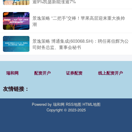
逾9%凯盛新能涨逾7%
景逸策略 “二把手”交棒！苹果高层迎来重大换帅
潮
景逸策略 博通集成(603068.SH)：聘任蒋伯辉为公
司财务总监、董事会秘书
瑞和网
配资开户
证券配资
线上配资开户
友情链接：
Powered by
瑞和网
RSS地图
HTML地图
Copyright
© 2023-2025