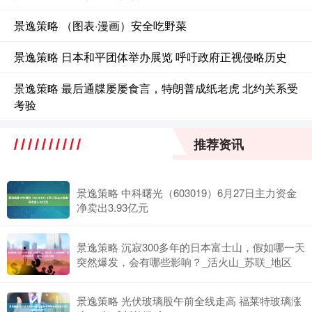
景逸策略 （图表·漫画）安全吃野菜
景逸策略 日本和平团体举办展览 呼吁政府正视侵略历史
景逸策略 最后通牒屡屡食言，特朗普成纸老虎 北约关系受
考验
推荐资讯
景逸策略 中科曙光（603019）6月27日主力资金
净卖出3.93亿元
景逸策略 沉寂300多年的日本富士山，假如哪一天
突然爆发，会有哪些影响？_活火山_苏联_地区
景逸策略 光伏玻璃股午前全线走高 福莱特玻璃涨