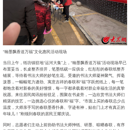
“翰墨飘香送万福”文化惠民活动现场
当日上午，纸坊镇驻地“运河大集”上，“翰墨飘香送万福”活动现场早已
布置妥当，长桌整齐排开，笔墨纸砚一应俱全，红彤彤的春联纸整齐
铺展，等待着书法大师的妙笔生花。受邀的书法大师凝神聚气、挥毫
泼墨，一幅幅笔力遒劲、寓意吉祥的春联和“福”字跃然纸上，每一笔
都饱含着对新春的美好憧憬，每一字都承载着对群众幸福生活的真挚
祝愿。来往居民闻讯纷纷驻足，围聚在书桌旁，一边欣赏书法大师们
精湛的技艺，一边挑选心仪的春联和“福”字。“市面上买的春联总少点
温度，大师亲手写的春联墨香扑鼻、字迹有神，贴在门上才有真正的
年味儿！”刚领到春联的居民王耀庆说。
同时，志愿者们主动上前协助书法大师抻纸、研墨、晾晒春联，有序